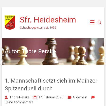
Zum
Inhalt
Sfr. Heidesheim
springen
Schachbegeistert seit 1956
Autor:
Thore Perske
1. Mannschaft setzt sich im Mainzer
Spitzenduell durch
Thore Perske
17. Februar 2025
Allgemein
Keine Kommentare