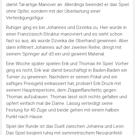
damit Tal-artige Manöver an. Allerdings beendet er das Spiel
ohne Opfer, sondern mit der Überlastung einer
Verteidigungsfigur.
Ruhiger ging es bei Johannes und Dzvinka zu. Hier wurde in
einer Französisch-Struktur manövriert und es sieht schon
fast so aus, als würde Dzvinka die Oberhand gewinnen. Aber
dann infiltriert Johannes auf der zweiten Reihe, dringt mit
seinem Springer auf d3 ein und gewinnt Material.
Eine Woche später spielen Erik und Thomas ihr Spiel. Vorher
ging es nicht, Erik war damit beschäftigt in Baden-Baden ein
Turnier zu gewinnen. Nachdem er seinen Pokal und ein
saftiges Preisgeld einkassiert hat, probiert Erik Druck mit
seinem Hauptrepertoire, dem
Doppelfianchetto
, gegen
Thomas aufzubauen. Thomas lässt sich nichts gefallen und
opfert einfach mal die Dame. Lässig verteidigt seine
Festung für 40 Züge und beide gehen mit einem halben
Punkt nach Hause.
Spiel der Runde ist das Duell zwischen Johanna und Leon.
Das Spiel beginnt ruhig mit symmetrischem Neogrünfeld-