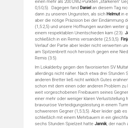
einen mehr als 200 DWZ-Punkten „stärkeren“ Geg
0,5:0,5). Dagegen fand
Daniel
an diesem Tag nich
dann zu unseren Ungunsten, als sich
Helmut
in e
aber die nötige Präzision bei der Eindämmung der
(1,5:2,5) und unsere Hoffnungen wurden weiter g
einem respektablen Unentschieden kam (2:3).
J
schließlich in ein Remis versandete (2,5:3,5).
Fin
Verlauf der Partie aber leider nicht verwerten u
am Spitzenbrett noch heroisch gegen eine Niede
Remis (3:5).
Im Lokalderby gegen den favorisierten SV Multa
allerdings nicht näher. Nach etwa drei Stunden S
anderen Bretter ließ nicht wirklich Gutes erahn
schon mit dem einen oder anderen Problem zu k
weit vorgeschobenen Freibauern seines Gegners k
einer mehr oder weniger klaren Verluststellung h
bravouröse Verteidigungsleistung in einem Tur
schwereren Gegner (1,5:3,5). Aber leider gab e
schließlich mit einem Mehrbauern in ein gleichf
sechs Stunden Spielzeit hatte
Jannik
, der nach 