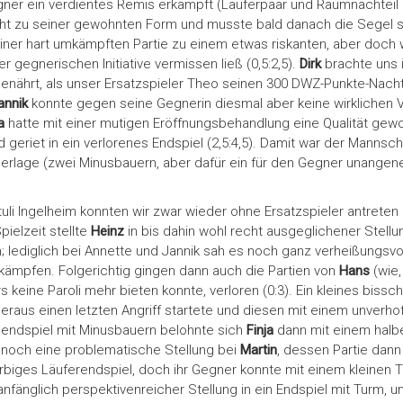
ner ein verdientes Remis erkämpft (Läuferpaar und Raumnachteil 
t zu seiner gewohnten Form und musste bald danach die Segel st
iner hart umkämpften Partie zu einem etwas riskanten, aber doch 
 gegnerischen Initiative vermissen ließ (0,5:2,5).
Dirk
brachte uns 
enährt, als unser Ersatzspieler Theo seinen 300 DWZ-Punkte-Nacht
annik
konnte gegen seine Gegnerin diesmal aber keine wirklichen Vo
ja
hatte mit einer mutigen Eröffnungsbehandlung eine Qualität gewon
nd geriet in ein verlorenes Endspiel (2,5:4,5). Damit war der Manns
rlage (zwei Minusbauern, aber dafür ein für den Gegner unangene
tuli Ingelheim konnten wir zwar wieder ohne Ersatzspieler antrete
pielzeit stellte
Heinz
in bis dahin wohl recht ausgeglichener Stellung 
en; lediglich bei Annette und Jannik sah es noch ganz verheißungsv
ämpfen. Folgerichtig gingen dann auch die Partien von
Hans
(wie
eine Paroli mehr bieten konnte, verloren (0:3). Ein kleines bissc
eraus einen letzten Angriff startete und diesen mit einem unverhof
mendspiel mit Minusbauern belohnte sich
Finja
dann mit einem halb
s noch eine problematische Stellung bei
Martin
, dessen Partie dann 
arbiges Läuferendspiel, doch ihr Gegner konnte mit einem kleinen T
anfänglich perspektivenreicher Stellung in ein Endspiel mit Turm,