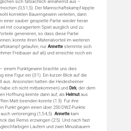
glichen sich tatsächlich annähernd aus –
reichen (0,5:1,5). Der Mannschaftskampf kippte
wohl korrekten Bauerngewinn verleiten, dann
in einer sauber gespielte Partie wieder heran
eil mit couragiertem Spiel ausglich und zu
rteile generieren, so dass diese Partie
nen, konnte ihren Materialvorteil im weiteren
chaftskampf gelaufen, nur
Annette
stemmte sich
hmer Freibauer auf a6) und erreichte noch ein
n – einem Punktgewinn brachte uns dies
eine Figur ein (0:1). Ein kurzer Blick auf die
oll aus. Ansonsten hatten die Heidesheimer
, habe ich nicht mitbekommen) und
Dirk
, der dem
hen Hoffnung keimte dann auf, als
Helmut
aus
ften Matt beenden konnte (1:3). Für ihre
en Punkt gegen einen über 250 DWZ-Punkte
auch verlorenging (1,5:4,5).
Annette
kam
rick das Remis erzwingen (2:5). Und nach fast
 ungleichfarbigen Läufern und zwei Minusbauern