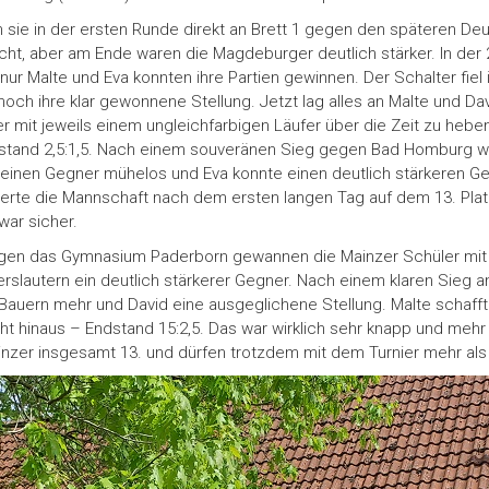
n sie in der ersten Runde direkt an Brett 1 gegen den späteren D
icht, aber am Ende waren die Magdeburger deutlich stärker. In de
nur Malte und Eva konnten ihre Partien gewinnen. Der Schalter fie
och ihre klar gewonnene Stellung. Jetzt lag alles an Malte und Dav
ner mit jeweils einem ungleichfarbigen Läufer über die Zeit zu heb
tand 2,5:1,5. Nach einem souveränen Sieg gegen Bad Homburg war
 seinen Gegner mühelos und Eva konnte einen deutlich stärkeren G
erte die Mannschaft nach dem ersten langen Tag auf dem 13. Plat
war sicher.
egen das Gymnasium Paderborn gewannen die Mainzer Schüler mit 
erslautern ein deutlich stärkerer Gegner. Nach einem klaren Sieg a
en Bauern mehr und David eine ausgeglichene Stellung. Malte schaf
t hinaus – Endstand 15:2,5. Das war wirklich sehr knapp und mehr 
inzer insgesamt 13. und dürfen trotzdem mit dem Turnier mehr als 