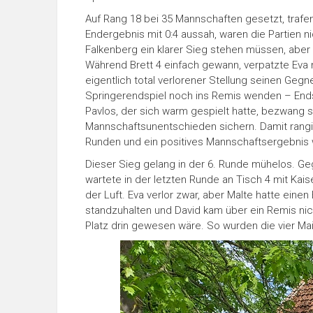
Auf Rang 18 bei 35 Mannschaften gesetzt, trafe
Endergebnis mit 0:4 aussah, waren die Partien n
Falkenberg ein klarer Sieg stehen müssen, aber 
Während Brett 4 einfach gewann, verpatzte Eva n
eigentlich total verlorener Stellung seinen Geg
Springerendspiel noch ins Remis wenden – Ends
Pavlos, der sich warm gespielt hatte, bezwang
Mannschaftsunentschieden sichern. Damit rangi
Runden und ein positives Mannschaftsergebnis 
Dieser Sieg gelang in der 6. Runde mühelos. G
wartete in der letzten Runde an Tisch 4 mit Kais
der Luft. Eva verlor zwar, aber Malte hatte ein
standzuhalten und David kam über ein Remis nich
Platz drin gewesen wäre. So wurden die vier Ma