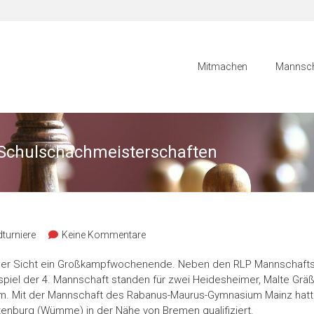
Mitmachen
Mannsch
 Schulschachmeisterschaften
turniere
Keine Kommentare
er Sicht ein Großkampfwochenende. Neben den RLP Mannschaftsb
piel der 4. Mannschaft standen für zwei Heidesheimer, Malte Gräß
. Mit der Mannschaft des Rabanus-Maurus-Gymnasium Mainz hatte
Rotenburg (Wümme) in der Nähe von Bremen qualifiziert.