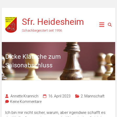
Zum
Inhalt
Sfr. Heidesheim
springen
Schachbegeistert seit 1956
Dicke Klatsche zum
Saisonabschluss
Annette Krannich
16. April 2023
2. Mannschaft
Keine Kommentare
Ich bin mir nicht sicher, warum, aber irgendwie schafft es