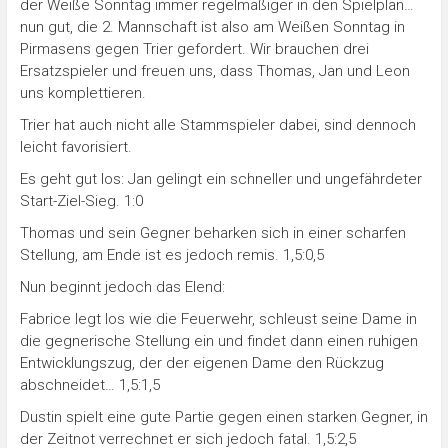
der Weiße Sonntag immer regelmäßiger in den Spielplan…
nun gut, die 2. Mannschaft ist also am Weißen Sonntag in
Pirmasens gegen Trier gefordert. Wir brauchen drei
Ersatzspieler und freuen uns, dass Thomas, Jan und Leon
uns komplettieren.
Trier hat auch nicht alle Stammspieler dabei, sind dennoch
leicht favorisiert.
Es geht gut los: Jan gelingt ein schneller und ungefährdeter
Start-Ziel-Sieg. 1:0
Thomas und sein Gegner beharken sich in einer scharfen
Stellung, am Ende ist es jedoch remis. 1,5:0,5
Nun beginnt jedoch das Elend:
Fabrice legt los wie die Feuerwehr, schleust seine Dame in
die gegnerische Stellung ein und findet dann einen ruhigen
Entwicklungszug, der der eigenen Dame den Rückzug
abschneidet… 1,5:1,5
Dustin spielt eine gute Partie gegen einen starken Gegner, in
der Zeitnot verrechnet er sich jedoch fatal. 1,5:2,5