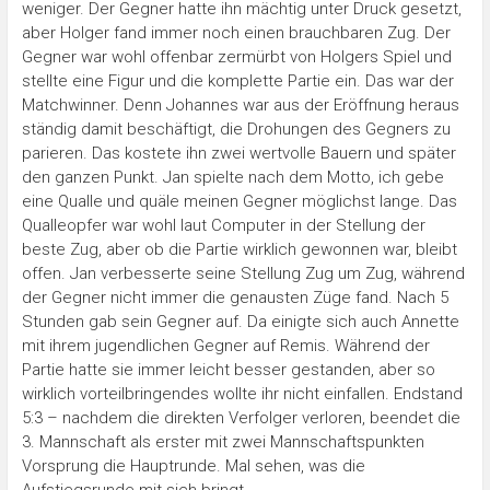
weniger. Der Gegner hatte ihn mächtig unter Druck gesetzt,
aber Holger fand immer noch einen brauchbaren Zug. Der
Gegner war wohl offenbar zermürbt von Holgers Spiel und
stellte eine Figur und die komplette Partie ein. Das war der
Matchwinner. Denn Johannes war aus der Eröffnung heraus
ständig damit beschäftigt, die Drohungen des Gegners zu
parieren. Das kostete ihn zwei wertvolle Bauern und später
den ganzen Punkt. Jan spielte nach dem Motto, ich gebe
eine Qualle und quäle meinen Gegner möglichst lange. Das
Qualleopfer war wohl laut Computer in der Stellung der
beste Zug, aber ob die Partie wirklich gewonnen war, bleibt
offen. Jan verbesserte seine Stellung Zug um Zug, während
der Gegner nicht immer die genausten Züge fand. Nach 5
Stunden gab sein Gegner auf. Da einigte sich auch Annette
mit ihrem jugendlichen Gegner auf Remis. Während der
Partie hatte sie immer leicht besser gestanden, aber so
wirklich vorteilbringendes wollte ihr nicht einfallen. Endstand
5:3 – nachdem die direkten Verfolger verloren, beendet die
3. Mannschaft als erster mit zwei Mannschaftspunkten
Vorsprung die Hauptrunde. Mal sehen, was die
Aufstiegsrunde mit sich bringt.