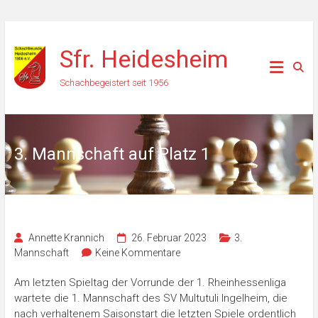
Zum
Inhalt
Sfr. Heidesheim
springen
Schachbegeistert seit 1956
3. Mannschaft auf Platz 1
Annette Krannich
26. Februar 2023
3.
Mannschaft
Keine Kommentare
Am letzten Spieltag der Vorrunde der 1. Rheinhessenliga
wartete die 1. Mannschaft des SV Multutuli Ingelheim, die
nach verhaltenem Saisonstart die letzten Spiele ordentlich