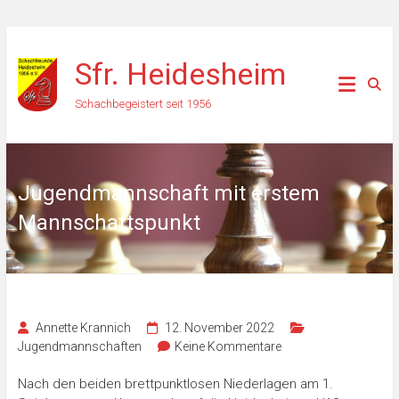
Zum
Inhalt
Sfr. Heidesheim
springen
Schachbegeistert seit 1956
Jugendmannschaft mit erstem
Mannschaftspunkt
Annette Krannich
12. November 2022
Jugendmannschaften
Keine Kommentare
Nach den beiden brettpunktlosen Niederlagen am 1.