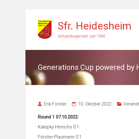
Zum
Inhalt
Sfr. Heidesheim
springen
Schachbegeistert seit 1956
Generations Cup powered by
Erik Förster
10. Oktober 2022
Vereins
Round 1 07.10.2022:
Kalepky-Hinrichs 0:1
Förster-Plaumann 0:1