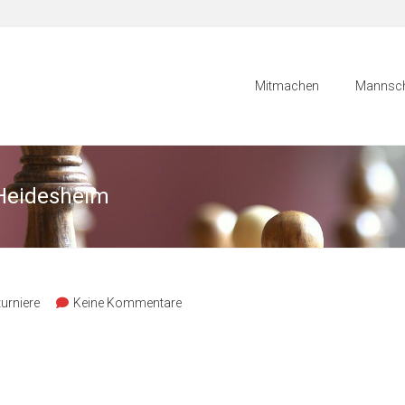
Mitmachen
Mannsch
 Heidesheim
turniere
Keine Kommentare