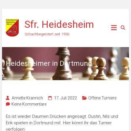
Zum
Inhalt
Sfr. Heidesheim
springen
Schachbegeistert seit 1956
Heidesheimer in Dortmund
Annette Krannich
17. Juli 2022
Offene Turniere
Keine Kommentare
Es ist wieder Daumen Drücken angesagt. Dustin, Nils und
Erik spielen in Dortmund mit. Hier könnt ihr das Turnier
verfolgen: