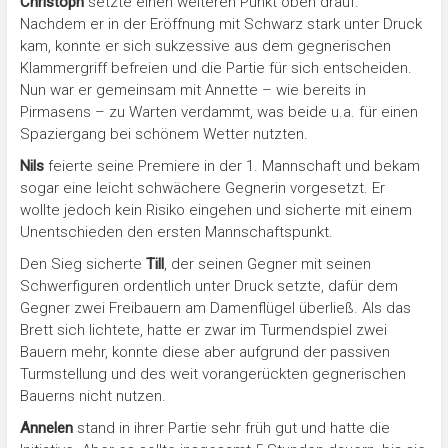
Christoph
setzte einen weiteren Punkt oben drauf.
Nachdem er in der Eröffnung mit Schwarz stark unter Druck
kam, konnte er sich sukzessive aus dem gegnerischen
Klammergriff befreien und die Partie für sich entscheiden.
Nun war er gemeinsam mit Annette – wie bereits in
Pirmasens – zu Warten verdammt, was beide u.a. für einen
Spaziergang bei schönem Wetter nutzten.
Nils
feierte seine Premiere in der 1. Mannschaft und bekam
sogar eine leicht schwächere Gegnerin vorgesetzt. Er
wollte jedoch kein Risiko eingehen und sicherte mit einem
Unentschieden den ersten Mannschaftspunkt.
Den Sieg sicherte
Till
, der seinen Gegner mit seinen
Schwerfiguren ordentlich unter Druck setzte, dafür dem
Gegner zwei Freibauern am Damenflügel überließ. Als das
Brett sich lichtete, hatte er zwar im Turmendspiel zwei
Bauern mehr, konnte diese aber aufgrund der passiven
Turmstellung und des weit vorangerückten gegnerischen
Bauerns nicht nutzen.
Annelen
stand in ihrer Partie sehr früh gut und hatte die