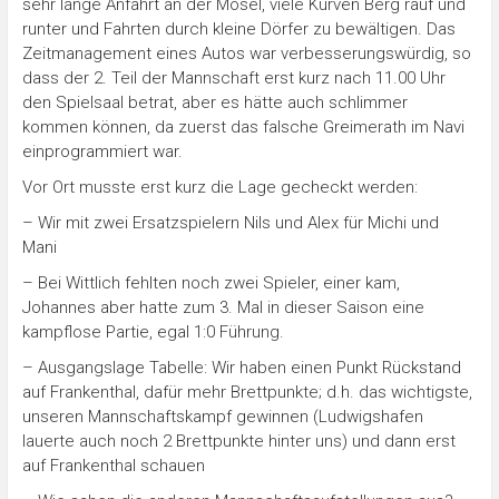
sehr lange Anfahrt an der Mosel, viele Kurven Berg rauf und
runter und Fahrten durch kleine Dörfer zu bewältigen. Das
Zeitmanagement eines Autos war verbesserungswürdig, so
dass der 2. Teil der Mannschaft erst kurz nach 11.00 Uhr
den Spielsaal betrat, aber es hätte auch schlimmer
kommen können, da zuerst das falsche Greimerath im Navi
einprogrammiert war.
Vor Ort musste erst kurz die Lage gecheckt werden:
– Wir mit zwei Ersatzspielern Nils und Alex für Michi und
Mani
– Bei Wittlich fehlten noch zwei Spieler, einer kam,
Johannes aber hatte zum 3. Mal in dieser Saison eine
kampflose Partie, egal 1:0 Führung.
– Ausgangslage Tabelle: Wir haben einen Punkt Rückstand
auf Frankenthal, dafür mehr Brettpunkte; d.h. das wichtigste,
unseren Mannschaftskampf gewinnen (Ludwigshafen
lauerte auch noch 2 Brettpunkte hinter uns) und dann erst
auf Frankenthal schauen