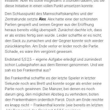
Initiative. Aber es sollte insgesamt 5 Stunden dauern, bis sie
diese Initiative in einen vollen Punkt umsetzen konnte.
Den Schlusspunkt des Mannschaftskampfes und der
Zentralrunde setzte
Alex
. Alex hatte eine der schönsten
Partien gespielt und seinen Gegner aus der Eröffnung
heraus bereits völlig überspielt. Zunächst dachte ich, dass
er als erstes fertig sein würde. Leider schaffte er es nicht,
den Sack zu zumachen und der Gegner konnte sich wieder
zürückkämpfen. Am Ende verlor er leider noch die Partie.
Schade, es wäre ihm vergönnt gewesen.
Endstand 5,5:2,5 – eigene Aufgabe erledigt und zumindest
schon Ludwigshafen aus dem Rennen genommen. Und wie
sah es bei Frankenthal aus?
Bei Frankenthal schaffte es der letzte Spieler in letzter
Sekunde noch ans Brett und konnte sogar als erster seine
Partie noch gewinnen. Die Mainzer, bei denen es noch
darum ging, den möglichen Abstieg zu verhindern, boten
den Frankenthalern ordentlich Paroli. Doch am Ende reichte
es knapp nicht – Frankenthal konnte (wie bereits im letzten