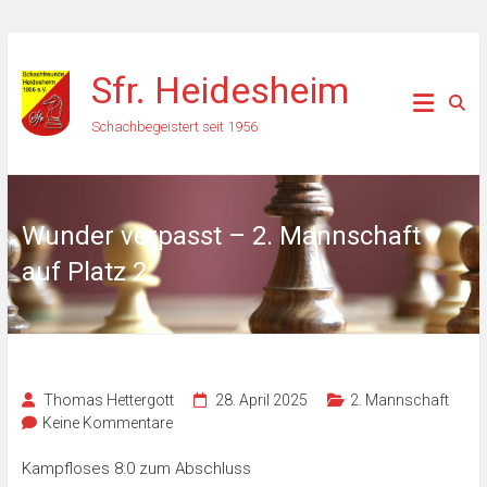
Zum
Inhalt
Sfr. Heidesheim
springen
Schachbegeistert seit 1956
Wunder verpasst – 2. Mannschaft
auf Platz 2
Thomas Hettergott
28. April 2025
2. Mannschaft
Keine Kommentare
Kampfloses 8:0 zum Abschluss