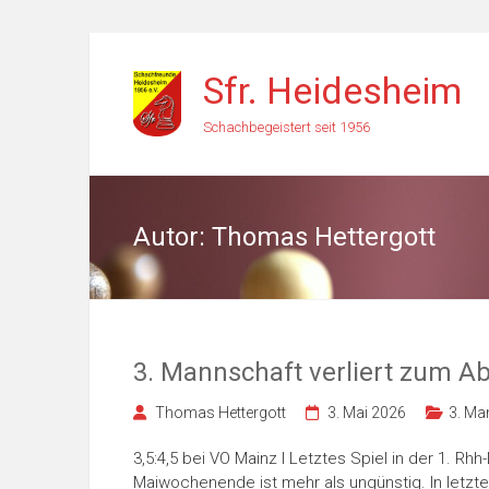
Zum
Inhalt
Sfr. Heidesheim
springen
Schachbegeistert seit 1956
Autor:
Thomas Hettergott
3. Mannschaft verliert zum A
Thomas Hettergott
3. Mai 2026
3. Ma
3,5:4,5 bei VO Mainz I Letztes Spiel in der 1. R
Maiwochenende ist mehr als ungünstig. In let