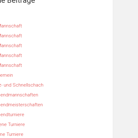
le Beiträge
Mannschaft
Mannschaft
Mannschaft
Mannschaft
Mannschaft
gemein
tz- und Schnellschach
gendmannschaften
endmeisterschaften
endturniere
ene Turniere
ine Turniere