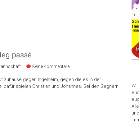
tieg passé
Mannschaft
Keine Kommentare
eut zuhause gegen Ingelheim, gegen die es in der
Wir
us, dafür spielen Christian und Johannes. Bei den Gegnern
euc
euc
All
und
Tur