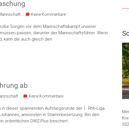
raschung
 Mannschaft
Keine Kommentare
 Große Sorgen vor dem Mannschaftskampf unserer
So
er müssen passen, darunter der Mannschaftsführer. Wenn
rd, kann die auch gleich den
ührung ab
annschaft
Keine Kommentare
 in dieser spannenden Aufstiegsrunde der 1. Rhh-Liga.
Men
nd Johannes, ansonsten in Stammbesetzung. Bei den
Kre
ein ordentliches DWZ-Plus beschert.
552