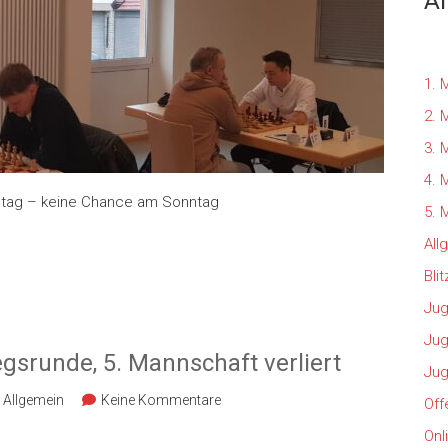
Al
1. 
2. 
3. 
4. 
mstag – keine Chance am Sonntag
5. 
All
Bli
Ju
Jug
egsrunde, 5. Mannschaft verliert
Jug
Allgemein
Keine Kommentare
Off
Onl