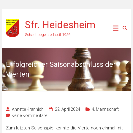
Zum
Inhalt
Sfr. Heidesheim
springen
Schachbegeistert seit 1956
Erfolgreicher Saisonabschluss der
Vierten
Annette Krannich
22. April 2024
4. Mannschaft
Keine Kommentare
Zum letzten Saisonspiel konnte die Vierte noch einmal mit