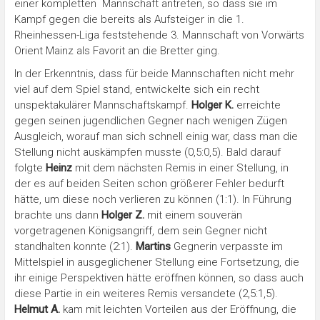
einer kompletten Mannschaft antreten, so dass sie im
Kampf gegen die bereits als Aufsteiger in die 1.
Rheinhessen-Liga feststehende 3. Mannschaft von Vorwärts
Orient Mainz als Favorit an die Bretter ging.
In der Erkenntnis, dass für beide Mannschaften nicht mehr
viel auf dem Spiel stand, entwickelte sich ein recht
unspektakulärer Mannschaftskampf.
Holger K.
erreichte
gegen seinen jugendlichen Gegner nach wenigen Zügen
Ausgleich, worauf man sich schnell einig war, dass man die
Stellung nicht auskämpfen musste (0,5:0,5). Bald darauf
folgte
Heinz
mit dem nächsten Remis in einer Stellung, in
der es auf beiden Seiten schon größerer Fehler bedurft
hätte, um diese noch verlieren zu können (1:1). In Führung
brachte uns dann
Holger Z.
mit einem souverän
vorgetragenen Königsangriff, dem sein Gegner nicht
standhalten konnte (2:1).
Martins
Gegnerin verpasste im
Mittelspiel in ausgeglichener Stellung eine Fortsetzung, die
ihr einige Perspektiven hätte eröffnen können, so dass auch
diese Partie in ein weiteres Remis versandete (2,5:1,5).
Helmut A.
kam mit leichten Vorteilen aus der Eröffnung, die