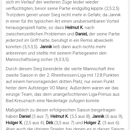
sich im Verlauf der weiteren Züge leider wieder
verflüchtigten, bevor seine Partie endgültig kippte (2,5:2,5).
Trotzdem geriet unser Sieg nicht mehr in Gefahr, da Jannik
in einer für ihn typischen Art einen unübersehbaren Vorteil
herausgespielt hatte, so dass
Helmut K.
nach
zwischenzeitlichen Problemen und
Daniel,
der seine Partie
jederzeit im Griff hatte, beruhigt in ein Remis abwickeln
konnten (3,5:3,5).
Jannik
ließ dann auch nichts mehr
anbrennen und stellte mit seinem Partiegewinn den
Mannschaftssieg sicher (4,3:3,5).
Durch diesen Sieg beendete die vierte Mannschaft ihre
zweite Saison in der 2. Rheinhessen-Liga mit 12:8 Punkten
auf einem hervorragenden dritten Platz, nur einen Punkt
hinter dem Aufsteiger VO Mainz. Außerdem waren wir das
einzige Team, das dem unangefochtenen Liga-Primus aus
Bad Kreuznach eine Niederlage zufügen konnte.
Maßgeblich zu dieser erfolgreichen Saison beigetragen
haben
Daniel
(5 aus 7),
Helmut K.
(5,5 aus 8),
Jannik
(6 aus 9),
Holger K.
(2,5 aus 4),
Dirk
(3,5 aus 7) und
Holger Z.
(3 aus 6).
Aber auch die übrigen Spieler, bei denen es in dieser Saison