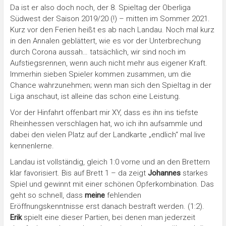
Da ist er also doch noch, der 8. Spieltag der Oberliga
Südwest der Saison 2019/20 (!) – mitten im Sommer 2021.
Kurz vor den Ferien heißt es ab nach Landau. Noch mal kurz
in den Annalen geblättert, wie es vor der Unterbrechung
durch Corona aussah… tatsächlich, wir sind noch im
Aufstiegsrennen, wenn auch nicht mehr aus eigener Kraft.
Immerhin sieben Spieler kommen zusammen, um die
Chance wahrzunehmen; wenn man sich den Spieltag in der
Liga anschaut, ist alleine das schon eine Leistung.
Vor der Hinfahrt offenbart mir XY, dass es ihn ins tiefste
Rheinhessen verschlagen hat, wo ich ihn aufsammle und
dabei den vielen Platz auf der Landkarte „endlich“ mal live
kennenlerne.
Landau ist vollständig, gleich 1:0 vorne und an den Brettern
klar favorisiert. Bis auf Brett 1 – da zeigt
Johannes
starkes
Spiel und gewinnt mit einer schönen Opferkombination. Das
geht so schnell, dass
meine
fehlenden
Eröffnungskenntnisse erst danach bestraft werden. (1:2).
Erik
spielt eine dieser Partien, bei denen man jederzeit