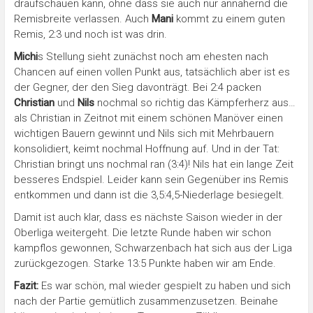
draufschauen kann, ohne dass sie auch nur annähernd die
Remisbreite verlassen. Auch
Mani
kommt zu einem guten
Remis, 2:3 und noch ist was drin.
Michi
s Stellung sieht zunächst noch am ehesten nach
Chancen auf einen vollen Punkt aus, tatsächlich aber ist es
der Gegner, der den Sieg davonträgt. Bei 2:4 packen
Christian
und
Nils
nochmal so richtig das Kämpferherz aus…
als Christian in Zeitnot mit einem schönen Manöver einen
wichtigen Bauern gewinnt und Nils sich mit Mehrbauern
konsolidiert, keimt nochmal Hoffnung auf. Und in der Tat:
Christian bringt uns nochmal ran (3:4)! Nils hat ein lange Zeit
besseres Endspiel. Leider kann sein Gegenüber ins Remis
entkommen und dann ist die 3,5:4,5-Niederlage besiegelt.
Damit ist auch klar, dass es nächste Saison wieder in der
Oberliga weitergeht. Die letzte Runde haben wir schon
kampflos gewonnen, Schwarzenbach hat sich aus der Liga
zurückgezogen. Starke 13:5 Punkte haben wir am Ende.
Fazit:
Es war schön, mal wieder gespielt zu haben und sich
nach der Partie gemütlich zusammenzusetzen. Beinahe