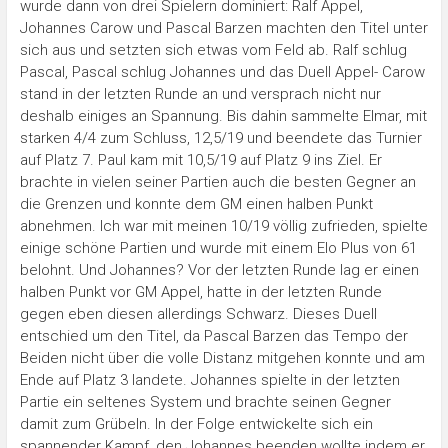
wurde dann von drei Spielern dominiert: Ralf Appel,
Johannes Carow und Pascal Barzen machten den Titel unter
sich aus und setzten sich etwas vom Feld ab. Ralf schlug
Pascal, Pascal schlug Johannes und das Duell Appel- Carow
stand in der letzten Runde an und versprach nicht nur
deshalb einiges an Spannung. Bis dahin sammelte Elmar, mit
starken 4/4 zum Schluss, 12,5/19 und beendete das Turnier
auf Platz 7. Paul kam mit 10,5/19 auf Platz 9 ins Ziel. Er
brachte in vielen seiner Partien auch die besten Gegner an
die Grenzen und konnte dem GM einen halben Punkt
abnehmen. Ich war mit meinen 10/19 völlig zufrieden, spielte
einige schöne Partien und wurde mit einem Elo Plus von 61
belohnt. Und Johannes? Vor der letzten Runde lag er einen
halben Punkt vor GM Appel, hatte in der letzten Runde
gegen eben diesen allerdings Schwarz. Dieses Duell
entschied um den Titel, da Pascal Barzen das Tempo der
Beiden nicht über die volle Distanz mitgehen konnte und am
Ende auf Platz 3 landete. Johannes spielte in der letzten
Partie ein seltenes System und brachte seinen Gegner
damit zum Grübeln. In der Folge entwickelte sich ein
spannender Kampf, den Johannes beenden wollte indem er