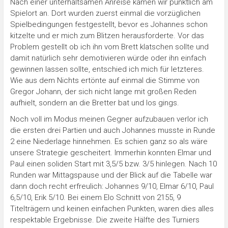
Nach einer unterhaltsamen Anreise kamen wir pünktlich am
Spielort an. Dort wurden zuerst einmal die vorzüglichen
Spielbedingungen festgestellt, bevor es Johannes schon
kitzelte und er mich zum Blitzen herausforderte. Vor das
Problem gestellt ob ich ihn vom Brett klatschen sollte und
damit natürlich sehr demotivieren würde oder ihn einfach
gewinnen lassen sollte, entschied ich mich für letzteres.
Wie aus dem Nichts ertönte auf einmal die Stimme von
Gregor Johann, der sich nicht lange mit großen Reden
aufhielt, sondern an die Bretter bat und los gings.
Noch voll im Modus meinen Gegner aufzubauen verlor ich
die ersten drei Partien und auch Johannes musste in Runde
2 eine Niederlage hinnehmen. Es schien ganz so als wäre
unsere Strategie gescheitert. Immerhin konnten Elmar und
Paul einen soliden Start mit 3,5/5 bzw. 3/5 hinlegen. Nach 10
Runden war Mittagspause und der Blick auf die Tabelle war
dann doch recht erfreulich: Johannes 9/10, Elmar 6/10, Paul
6,5/10, Erik 5/10. Bei einem Elo Schnitt von 2155, 9
Titelträgern und keinen einfachen Punkten, waren dies alles
respektable Ergebnisse. Die zweite Hälfte des Turniers