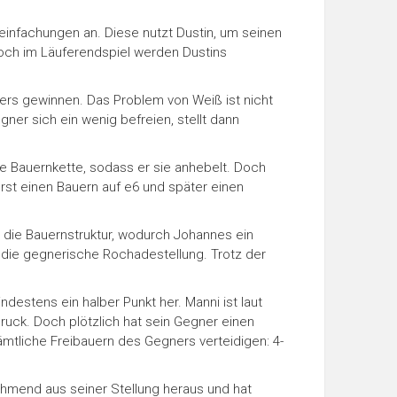
reinfachungen an. Diese nutzt Dustin, um seinen
doch im Läuferendspiel werden Dustins
ners gewinnen. Das Problem von Weiß ist nicht
ner sich ein wenig befreien, stellt dann
e Bauernkette, sodass er sie anhebelt. Doch
erst einen Bauern auf e6 und später einen
er die Bauernstruktur, wodurch Johannes ein
 die gegnerische Rochadestellung. Trotz der
destens ein halber Punkt her. Manni ist laut
uck. Doch plötzlich hat sein Gegner einen
mtliche Freibauern des Gegners verteidigen: 4-
nehmend aus seiner Stellung heraus und hat