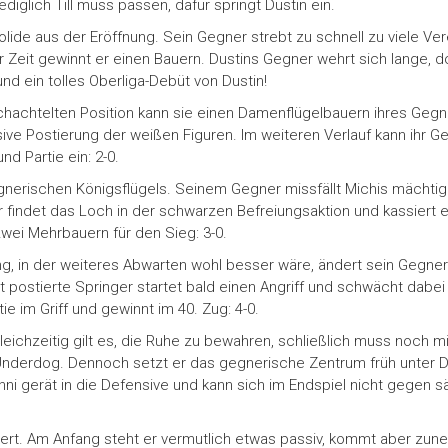
ediglich Till muss passen, dafür springt Dustin ein.
olide aus der Eröffnung. Sein Gegner strebt zu schnell zu viele Ve
Zeit gewinnt er einen Bauern. Dustins Gegner wehrt sich lange, 
und ein tolles Oberliga-Debüt von Dustin!
schachtelten Position kann sie einen Damenflügelbauern ihres Geg
ve Postierung der weißen Figuren. Im weiteren Verlauf kann ihr Geg
nd Partie ein: 2-0.
gnerischen Königsflügels. Seinem Gegner missfällt Michis mächtig
Er findet das Loch in der schwarzen Befreiungsaktion und kassiert 
zwei Mehrbauern für den Sieg: 3-0.
llung, in der weiteres Abwarten wohl besser wäre, ändert sein Gegn
postierte Springer startet bald einen Angriff und schwächt dabei
 im Griff und gewinnt im 40. Zug: 4-0.
ichzeitig gilt es, die Ruhe zu bewahren, schließlich muss noch min
nderdog. Dennoch setzt er das gegnerische Zentrum früh unter Dr
i gerät in die Defensive und kann sich im Endspiel nicht gegen sä
tiert. Am Anfang steht er vermutlich etwas passiv, kommt aber zu