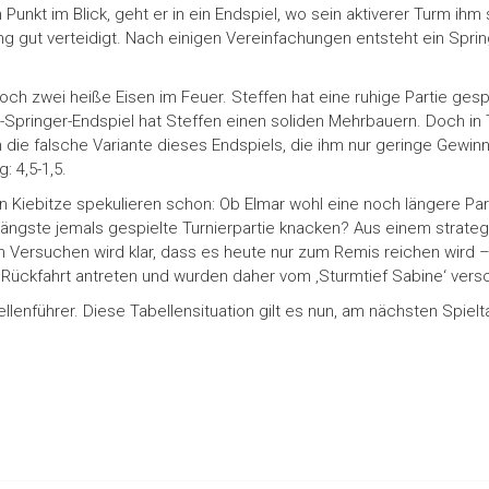
 Punkt im Blick, geht er in ein Endspiel, wo sein aktiverer Turm ih
g gut verteidigt. Nach einigen Vereinfachungen entsteht ein Spri
och zwei heiße Eisen im Feuer. Steffen hat eine ruhige Partie gesp
m-Springer-Endspiel hat Steffen einen soliden Mehrbauern. Doch i
ch die falsche Variante dieses Endspiels, die ihm nur geringe Gewi
 4,5-1,5.
en Kiebitze spekulieren schon: Ob Elmar wohl eine noch längere Pa
längste jemals gespielte Turnierpartie knacken? Aus einem strateg
n Versuchen wird klar, dass es heute nur zum Remis reichen wird –
 Rückfahrt antreten und wurden daher vom ‚Sturmtief Sabine‘ vers
llenführer. Diese Tabellensituation gilt es nun, am nächsten Spiel