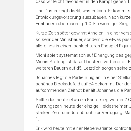
dass wir leicht favorisiert in den Kampf gehen. L
Und Dustin zeigt direkt, was er kann. Er kommt s
Entwicklungsvorsprung auszubauen. Nach kurzer 
Freibauern übermächtig: 1-0. Ein wichtiger Sieg 
Kurze Zeit später gewinnt Annelen: In einer ver
so sehr der Minusbauer, sondern die etwas passi
allerdings in einem schlechteren Endspiel Figur u
Michi spielt systematisch auf Einengung des ge
Michis Stellung ist darauf bestens vorbereitet. 
weiteren Bauern auf d5. Letztlich sorgen seine 
Johannes legt die Partie ruhig an. In einer Ste
schönes Blockadefeld auf d4 bekommt. Der dort 
aufkommenden Zeitnot behält Johannes die Partie
Sollte das heute etwa ein Kantersieg werden? Gle
Wertungszahl heute der einzige Heidesheimer U
starken Zentrumsdurchbruch zur Verfügung. Mann
1.
Erik wird heute mit einer Nebenvariante konfron