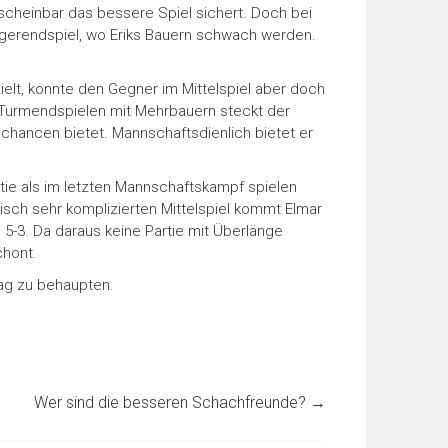
m scheinbar das bessere Spiel sichert. Doch bei
ngerendspiel, wo Eriks Bauern schwach werden.
ielt, konnte den Gegner im Mittelspiel aber doch
n Turmendspielen mit Mehrbauern steckt der
nnchancen bietet. Mannschaftsdienlich bietet er
rtie als im letzten Mannschaftskampf spielen
isch sehr komplizierten Mittelspiel kommt Elmar
 5-3. Da daraus keine Partie mit Überlänge
chont.
tag zu behaupten.
Wer sind die besseren Schachfreunde?
→