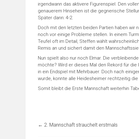
irgendwann das aktivere Figurenspiel. Den vollen
genauerem Hinsehen ist die gegnerische Stellun
Später dann: 4-2.
Doch mit den letzten beiden Partien haben wir n
noch vor einige Probleme stellen. In einem Tur
Teufel oft im Detail, Steffen wählt wahrscheinli
Remis an und sichert damit den Mannschaftssieg:
Nun spielt also nur noch Elmar. Die verbleibend
möchte? Wird er dieses Mal den Rekord für die 
in ein Endspiel mit Mehrbauer. Doch nach einige
wurde, konnte alle Heidesheimer rechtzeitig die
Somit bleibt die Erste Mannschaft weiterhin Tabe
←
2. Mannschaft strauchelt erstmals