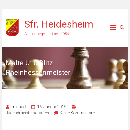
Zum
Inhalt
Sfr. Heidesheim
springen
Schachbegeistert seit 1956
Malte U10 Blitz
Rheinhessenmeister
michael
16. Januar 2019
Jugendmeisterschaften
Keine Kommentare