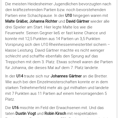
Die meisten Heidesheimer Jugendlichen bevorzugten nach
den kräftezehrenden Partien bzw. noch bevorstehenden
Partien eine Schachpause. In der
U10
hingegen waren mit
Malte Gräßer, Johanna Richter
und
David Gärtner
wieder alle
drei Spieler am Start. Hier legte Malte los wie die
Feuerwehr. Seinen Gegner ließ er fast keine Chance und
konnte mit 12,5 Punkten aus 14 Partien un 3,5 Punkten
Vorsprung sich den U10 Rheinhessenmeistertitel sichern –
klasse Leistung. David Gärtner machte es nicht weniger
schlecht und schaffte ebenfalls den Sprung auf das
Treppchen mit dem 3. Platz. Etwas schnell waren die Partien
für Johanna, die dieses Mal auf dem 7. Platz landete.
In der
U14
traute sich nur
Johannes Gärtner
an die Bretter.
Wie auch bei den Einzelmeisterschaften konnte er in dem
starken Teilnehmerfeld mehr als gut mithalten und landete
mit 7 Punkten aus 11 Partien auf einem hervorragenden 5
Platz.
Die
U16
mischte im Feld der Erwachsenen mit. Und das
taten
Dustin Vogt
und
Robin Kirsch
mit respektablen