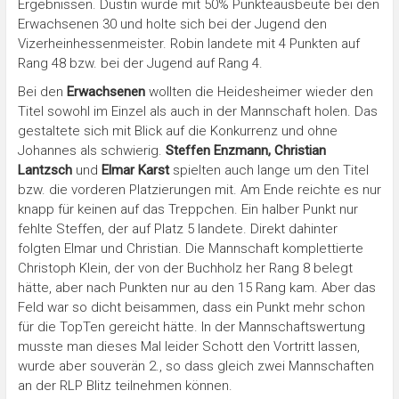
Ergebnissen. Dustin wurde mit 50% Punkteausbeute bei den
Erwachsenen 30 und holte sich bei der Jugend den
Vizerheinhessenmeister. Robin landete mit 4 Punkten auf
Rang 48 bzw. bei der Jugend auf Rang 4.
Bei den
Erwachsenen
wollten die Heidesheimer wieder den
Titel sowohl im Einzel als auch in der Mannschaft holen. Das
gestaltete sich mit Blick auf die Konkurrenz und ohne
Johannes als schwierig.
Steffen Enzmann, Christian
Lantzsch
und
Elmar Karst
spielten auch lange um den Titel
bzw. die vorderen Platzierungen mit. Am Ende reichte es nur
knapp für keinen auf das Treppchen. Ein halber Punkt nur
fehlte Steffen, der auf Platz 5 landete. Direkt dahinter
folgten Elmar und Christian. Die Mannschaft komplettierte
Christoph Klein, der von der Buchholz her Rang 8 belegt
hätte, aber nach Punkten nur au den 15 Rang kam. Aber das
Feld war so dicht beisammen, dass ein Punkt mehr schon
für die TopTen gereicht hätte. In der Mannschaftswertung
musste man dieses Mal leider Schott den Vortritt lassen,
wurde aber souverän 2., so dass gleich zwei Mannschaften
an der RLP Blitz teilnehmen können.