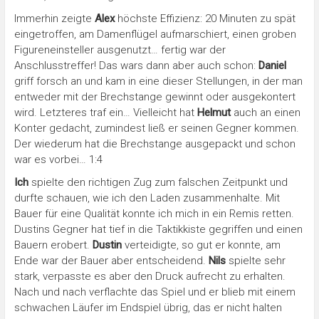
Immerhin zeigte
Alex
höchste Effizienz: 20 Minuten zu spät
eingetroffen, am Damenflügel aufmarschiert, einen groben
Figureneinsteller ausgenutzt… fertig war der
Anschlusstreffer! Das wars dann aber auch schon:
Daniel
griff forsch an und kam in eine dieser Stellungen, in der man
entweder mit der Brechstange gewinnt oder ausgekontert
wird. Letzteres traf ein… Vielleicht hat
Helmut
auch an einen
Konter gedacht, zumindest ließ er seinen Gegner kommen.
Der wiederum hat die Brechstange ausgepackt und schon
war es vorbei… 1:4
Ich
spielte den richtigen Zug zum falschen Zeitpunkt und
durfte schauen, wie ich den Laden zusammenhalte. Mit
Bauer für eine Qualität konnte ich mich in ein Remis retten.
Dustins Gegner hat tief in die Taktikkiste gegriffen und einen
Bauern erobert.
Dustin
verteidigte, so gut er konnte, am
Ende war der Bauer aber entscheidend.
Nils
spielte sehr
stark, verpasste es aber den Druck aufrecht zu erhalten.
Nach und nach verflachte das Spiel und er blieb mit einem
schwachen Läufer im Endspiel übrig, das er nicht halten