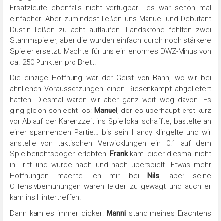
Ersatzleute ebenfalls nicht verfügbar… es war schon mal
einfacher. Aber zumindest ließen uns Manuel und Debütant
Dustin ließen zu acht auflaufen. Landskrone fehlten zwei
Stammspieler, aber die wurden einfach durch noch stärkere
Spieler ersetzt. Machte für uns ein enormes DWZ-Minus von
ca. 250 Punkten pro Brett.
Die einzige Hoffnung war der Geist von Bann, wo wir bei
ähnlichen Voraussetzungen einen Riesenkampf abgeliefert
hatten. Diesmal waren wir aber ganz weit weg davon. Es
ging gleich schlecht los:
Manuel
, der es überhaupt erst kurz
vor Ablauf der Karenzzeit ins Spiellokal schaffte, bastelte an
einer spannenden Partie… bis sein Handy klingelte und wir
anstelle von taktischen Verwicklungen ein 0:1 auf dem
Spielberichtsbogen erlebten.
Frank
kam leider diesmal nicht
in Tritt und wurde nach und nach überspielt. Etwas mehr
Hoffnungen machte ich mir bei
Nils
, aber seine
Offensivbemühungen waren leider zu gewagt und auch er
kam ins Hintertreffen.
Dann kam es immer dicker:
Manni
stand meines Erachtens