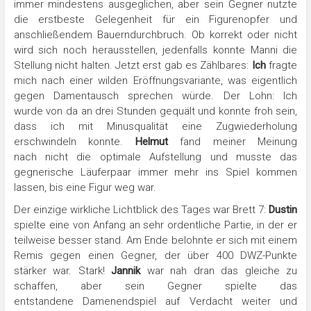
immer mindestens ausgeglichen, aber sein Gegner nutzte
die erstbeste Gelegenheit für ein Figurenopfer und
anschließendem Bauerndurchbruch. Ob korrekt oder nicht
wird sich noch herausstellen, jedenfalls konnte Manni die
Stellung nicht halten. Jetzt erst gab es Zählbares:
Ich
fragte
mich nach einer wilden Eröffnungsvariante, was eigentlich
gegen Damentausch sprechen würde. Der Lohn: Ich
wurde von da an drei Stunden gequält und konnte froh sein,
dass ich mit Minusqualität eine Zugwiederholung
erschwindeln konnte.
Helmut
fand meiner Meinung
nach nicht die optimale Aufstellung und musste das
gegnerische Läuferpaar immer mehr ins Spiel kommen
lassen, bis eine Figur weg war.
Der einzige wirkliche Lichtblick des Tages war Brett 7:
Dustin
spielte eine von Anfang an sehr ordentliche Partie, in der er
teilweise besser stand. Am Ende belohnte er sich mit einem
Remis gegen einen Gegner, der über 400 DWZ-Punkte
stärker war. Stark!
Jannik
war nah dran das gleiche zu
schaffen, aber sein Gegner spielte das
entstandene Damenendspiel auf Verdacht weiter und