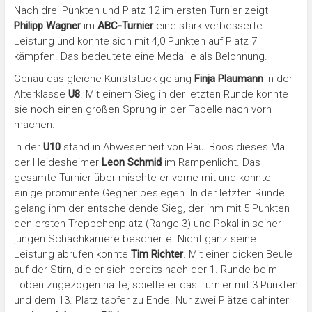
Nach drei Punkten und Platz 12 im ersten Turnier zeigt
Philipp Wagner
im
ABC-Turnier
eine stark verbesserte
Leistung und konnte sich mit 4,0 Punkten auf Platz 7
kämpfen. Das bedeutete eine Medaille als Belohnung.
Genau das gleiche Kunststück gelang
Finja Plaumann
in der
Alterklasse
U8
. Mit einem Sieg in der letzten Runde konnte
sie noch einen großen Sprung in der Tabelle nach vorn
machen.
In der
U10
stand in Abwesenheit von Paul Boos dieses Mal
der Heidesheimer
Leon Schmid
im Rampenlicht. Das
gesamte Turnier über mischte er vorne mit und konnte
einige prominente Gegner besiegen. In der letzten Runde
gelang ihm der entscheidende Sieg, der ihm mit 5 Punkten
den ersten Treppchenplatz (Range 3) und Pokal in seiner
jungen Schachkarriere bescherte. Nicht ganz seine
Leistung abrufen konnte
Tim Richter
. Mit einer dicken Beule
auf der Stirn, die er sich bereits nach der 1. Runde beim
Toben zugezogen hatte, spielte er das Turnier mit 3 Punkten
und dem 13. Platz tapfer zu Ende. Nur zwei Plätze dahinter