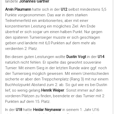
landete
Johannes Gärtner
.
Arvin Plaumann
hatte sich in der
U12
selbst mindestens 5,5
Punkte vorgeonommen. Das war in dem starken
Teilnehmerfeld ein ambitioniertes, aber mit einer
konzentrierten Leistung ein mögliches Ziel. Am Ende
übertraf er sich sogar um einen halben Punkt. Nur gegen
den späteren Turniersieger musste er sich geschlagen
geben und landete mit 6,0 Punkten auf dem mehr als
verdienten 2. Platz.
Bei diesen guten Leistungen wollte
Dustin Vogt
in der
U14
natürlich nicht fehlen. Er spielte das gewohnt souveräne
Turnier. Mit einem Sieg in der letzten Runde wäre ggf. noch
der Turniersieg möglich gewesen. Mit einem Unentschieden
sicherte er aber den Treppchenplatz (Rang 3) mit nur einem
Buchholzpunkt Abstand zum 2. ab. So gut wie es bei Dustin
lief, so wenig gelang
Henrik Weiper
. Sonst immer auf den
vorderen Plätzen zu finden, beendete er das Turnier mit 2
Punkten auf dem 15. Platz.
In der
U18
hatte
Heidar Neynawar
in seinem 1. Jahr U16