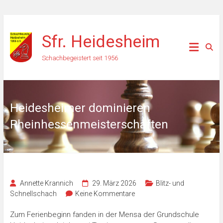
Zum
Inhalt
Sfr. Heidesheim
springen
Schachbegeistert seit 1956
Heidesheimer dominieren
Rheinhessenmeisterschaften
Annette Krannich
29. März 2026
Blitz- und
Schnellschach
Keine Kommentare
Zum Ferienbeginn fanden in der Mensa der Grundschule