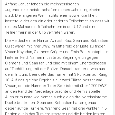
Anfang Januar fanden die rheinhessischen
Jugendeinzelmeisterschaften dieses Jahr in Ingelheim
statt. Die längeren Weihnachtsferien sowie Krankheit
kostete leider den ein oder anderen Teilnehmer, so dass wir
dieses Mal nur mit 6 Teilnehmern in der U12 und einer
Teilnehmerin in der U16 vertreten waren.
Die Heidesheimer Naman Avinash Rao, Sean und Sebastien
Quist waren mit ihrer DWZ im Mittelfeld der Liste zu finden,
Vivaan Koyadan, Clemens Grüger und Emin Ben Mustapha im
hinteren Feld. Namen musste zu Beginn gleich gegen
Clemens und Sean ran und ging mit einem Unentschieden
auf Tuchfühlung mit der Spitze. Danach kam er etwas aus
dem Tritt und beendete das Turnier mit 3 Punkten auf Rang
18. Auf das gleiche Ergebnis nur zwei Plätze besser war
Vivaan, der die Nummer 1 der Setzliste mit über 1200 DWZ
an den Rand der Niederlage brachte und Remis spielte.
Auch er musste wie Naman auch gleich drei vereinsinterne
Duelle bestreiten. Sean und Sebastien hatten genau
gegenläufige Turniere. Während Sean mit drei Punkten in 5
Partien gut in das Turniere startete und die beiden letzten