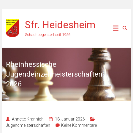
Zum
Inhalt
Sfr. Heidesheim
springen
Schachbegeistert seit 1956
Rheinhessische
Jugendeinzelmeisterschaften
2026
Annette Krannich
18. Januar 2026
Jugendmeisterschaften
Keine Kommentare