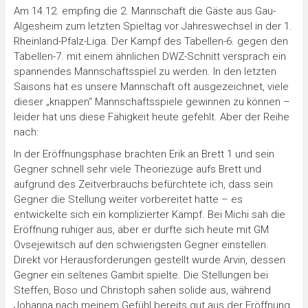
Am 14.12. empfing die 2. Mannschaft die Gäste aus Gau-
Algesheim zum letzten Spieltag vor Jahreswechsel in der 1.
Rheinland-Pfalz-Liga. Der Kampf des Tabellen-6. gegen den
Tabellen-7. mit einem ähnlichen DWZ-Schnitt versprach ein
spannendes Mannschaftsspiel zu werden. In den letzten
Saisons hat es unsere Mannschaft oft ausgezeichnet, viele
dieser „knappen“ Mannschaftsspiele gewinnen zu können –
leider hat uns diese Fähigkeit heute gefehlt. Aber der Reihe
nach:
In der Eröffnungsphase brachten Erik an Brett 1 und sein
Gegner schnell sehr viele Theoriezüge aufs Brett und
aufgrund des Zeitverbrauchs befürchtete ich, dass sein
Gegner die Stellung weiter vorbereitet hatte – es
entwickelte sich ein komplizierter Kampf. Bei Michi sah die
Eröffnung ruhiger aus, aber er durfte sich heute mit GM
Ovsejewitsch auf den schwierigsten Gegner einstellen.
Direkt vor Herausforderungen gestellt wurde Arvin, dessen
Gegner ein seltenes Gambit spielte. Die Stellungen bei
Steffen, Boso und Christoph sahen solide aus, während
Johanna nach meinem Gefühl bereits gut aus der Eröffnung