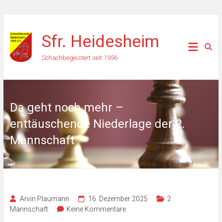
Zum
Inhalt
Sfr. Heidesheim
springen
Schachbegeistert seit 1956
Da geht noch mehr –
enttäuschende Niederlage der 2.
Mannschaft
Arvin Plaumann
16. Dezember 2025
2.
Mannschaft
Keine Kommentare