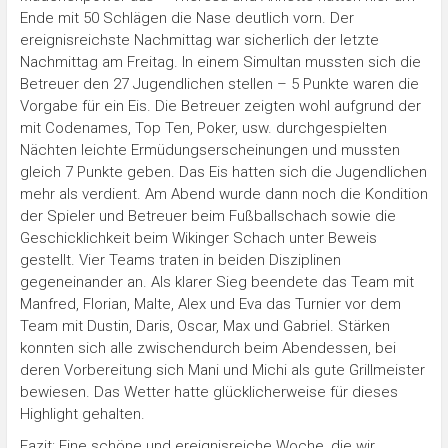
Ende mit 50 Schlägen die Nase deutlich vorn. Der
ereignisreichste Nachmittag war sicherlich der letzte
Nachmittag am Freitag. In einem Simultan mussten sich die
Betreuer den 27 Jugendlichen stellen – 5 Punkte waren die
Vorgabe für ein Eis. Die Betreuer zeigten wohl aufgrund der
mit Codenames, Top Ten, Poker, usw. durchgespielten
Nächten leichte Ermüdungserscheinungen und mussten
gleich 7 Punkte geben. Das Eis hatten sich die Jugendlichen
mehr als verdient. Am Abend wurde dann noch die Kondition
der Spieler und Betreuer beim Fußballschach sowie die
Geschicklichkeit beim Wikinger Schach unter Beweis
gestellt. Vier Teams traten in beiden Disziplinen
gegeneinander an. Als klarer Sieg beendete das Team mit
Manfred, Florian, Malte, Alex und Eva das Turnier vor dem
Team mit Dustin, Daris, Oscar, Max und Gabriel. Stärken
konnten sich alle zwischendurch beim Abendessen, bei
deren Vorbereitung sich Mani und Michi als gute Grillmeister
bewiesen. Das Wetter hatte glücklicherweise für dieses
Highlight gehalten.
Fazit: Eine schöne und ereignisreiche Woche, die wir