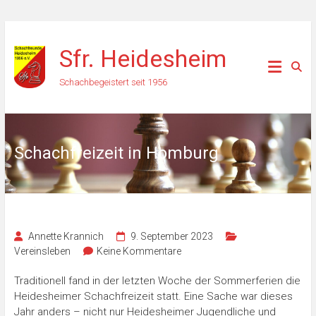
Zum
Inhalt
Sfr. Heidesheim
springen
Schachbegeistert seit 1956
Schachfreizeit in Homburg
Annette Krannich
9. September 2023
Vereinsleben
Keine Kommentare
Traditionell fand in der letzten Woche der Sommerferien die
Heidesheimer Schachfreizeit statt. Eine Sache war dieses
Jahr anders – nicht nur Heidesheimer Jugendliche und