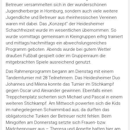
Betreuer versammelten sich in der wunderschönen
Jugendherberge in Homburg, sondern auch viele weitere
Jugendliche und Betreuer aus rheinhessischen Vereinen
waren mit dabei. Das „Konzept“ der Heidesheimer
Schachfreizeit wurde im wesentlichen übernommen. So
wurde vormittags gemeinsam in Kleingruppen eifrig trainiert
und mittags/nachmittags ein abwechslungsreiches
Programm geboten. Abends wurde bei gutem Wetter
draußen Fußball gespielt oder im Gruppenraum die
mitgebrachten Spiele ausreichend genutzt.
Das Rahmenprogramm begann am Dienstag mit einem
Tandemturnier mit 28 Teilnehmern. Das Heidesheimer Duo
Johannes und Milena konnte das Turnier im Stichkampf
gegen Oscar und Alexander gewinnen. Ebenfalls einen
Treppchenplatz sicherten sich Michael und Pascal in einem
weiteren Stichkampf. Am Mittwoch powerten sich die Kids
im nahegelegenen Schwimmbad aus; da durften das
obligatorische Tunken der Betreuer nicht fehlen. Beim
Minigolfen am Donnerstag setzte sich Frauen- bzw.
Mädchenpower aus – Theresa und Annette hatten hier am