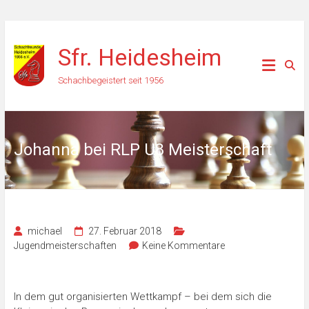
Zum
Inhalt
Sfr. Heidesheim
springen
Schachbegeistert seit 1956
Johanna bei RLP U8 Meisterschaft
michael
27. Februar 2018
Jugendmeisterschaften
Keine Kommentare
In dem gut organisierten Wettkampf – bei dem sich die