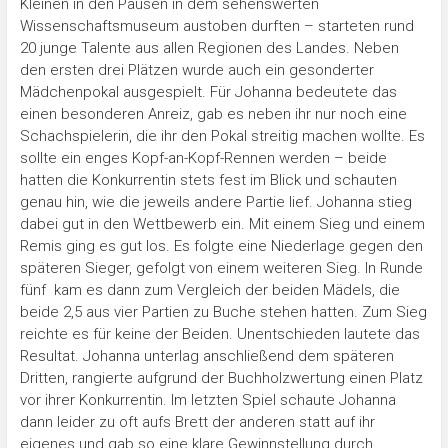
Kleinen in den Pausen in dem sehenswerten
Wissenschaftsmuseum austoben durften – starteten rund
20 junge Talente aus allen Regionen des Landes. Neben
den ersten drei Plätzen wurde auch ein gesonderter
Mädchenpokal ausgespielt. Für Johanna bedeutete das
einen besonderen Anreiz, gab es neben ihr nur noch eine
Schachspielerin, die ihr den Pokal streitig machen wollte. Es
sollte ein enges Kopf-an-Kopf-Rennen werden – beide
hatten die Konkurrentin stets fest im Blick und schauten
genau hin, wie die jeweils andere Partie lief. Johanna stieg
dabei gut in den Wettbewerb ein. Mit einem Sieg und einem
Remis ging es gut los. Es folgte eine Niederlage gegen den
späteren Sieger, gefolgt von einem weiteren Sieg. In Runde
fünf kam es dann zum Vergleich der beiden Mädels, die
beide 2,5 aus vier Partien zu Buche stehen hatten. Zum Sieg
reichte es für keine der Beiden. Unentschieden lautete das
Resultat. Johanna unterlag anschließend dem späteren
Dritten, rangierte aufgrund der Buchholzwertung einen Platz
vor ihrer Konkurrentin. Im letzten Spiel schaute Johanna
dann leider zu oft aufs Brett der anderen statt auf ihr
eigenes und gab so eine klare Gewinnstellung durch