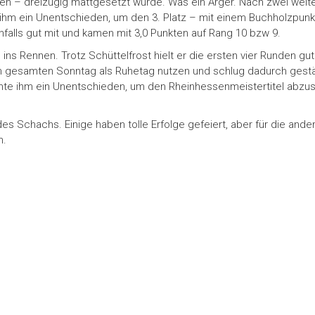
en – dreizügig mattgesetzt wurde. Was ein Ärger. Nach zwei weiter
te ihm ein Unentschieden, um den 3. Platz – mit einem Buchholzpun
falls gut mit und kamen mit 3,0 Punkten auf Rang 10 bzw 9.
e ins Rennen. Trotz Schüttelfrost hielt er die ersten vier Runden g
den gesamten Sonntag als Ruhetag nutzen und schlug dadurch gestä
ichte ihm ein Unentschieden, um den Rheinhessenmeistertitel abzu
es Schachs. Einige haben tolle Erfolge gefeiert, aber für die ande
n.