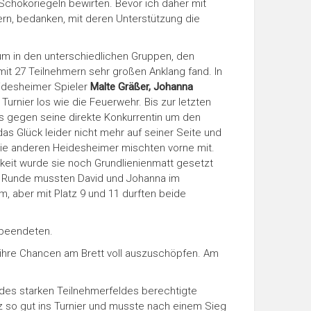
Schokoriegeln bewirten. Bevor ich daher mit
ern, bedanken, mit deren Unterstützung die
m in den unterschiedlichen Gruppen, den
mit 27 Teilnehmern sehr großen Anklang fand. In
eidesheimer Spieler
Malte Gräßer, Johanna
Turnier los wie die Feuerwehr. Bis zur letzten
s gegen seine direkte Konkurrentin um den
as Glück leider nicht mehr auf seiner Seite und
die anderen Heidesheimer mischten vorne mit.
keit wurde sie noch Grundlienienmatt gesetzt
ten Runde mussten David und Johanna im
m, aber mit Platz 9 und 11 durften beide
 beendeten.
 ihre Chancen am Brett voll auszuschöpfen. Am
 des starken Teilnehmerfeldes berechtigte
z so gut ins Turnier und musste nach einem Sieg