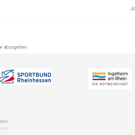
Jo
ar abzugeben.
alten.
.
ress