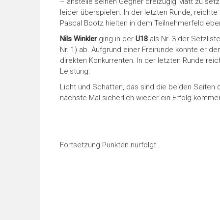
– anstelle seinen Gegner dreizügig Matt zu setz
leider überspielen. In der letzten Runde, reich
Pascal Bootz hielten in dem Teilnehmerfeld eben
Nils Winkler
ging in der
U18
als Nr. 3 der Setzlist
Nr. 1) ab. Aufgrund einer Freirunde konnte er 
direkten Konkurrenten. In der letzten Runde re
Leistung.
Licht und Schatten, das sind die beiden Seiten d
nächste Mal sicherlich wieder ein Erfolg komme
Fortsetzung Punkten nurfolgt…