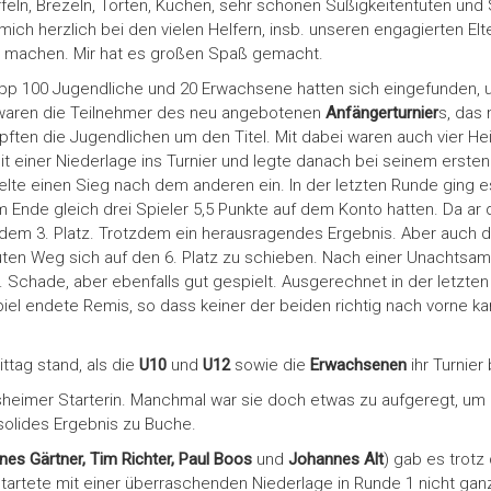
feln, Brezeln, Torten, Kuchen, sehr schönen Süßigkeitentüten und 
ch herzlich bei den vielen Helfern, insb. unseren engagierten Elt
ch machen. Mir hat es großen Spaß gemacht.
p 100 Jugendliche und 20 Erwachsene hatten sich eingefunden, u
g waren die Teilnehmer des neu angebotenen
Anfängerturnier
s, das 
ften die Jugendlichen um den Titel. Mit dabei waren auch vier H
mit einer Niederlage ins Turnier und legte danach bei seinem ersten 
te einen Sieg nach dem anderen ein. In der letzten Runde ging e
 Ende gleich drei Spieler 5,5 Punkte auf dem Konto hatten. Da ar d
 dem 3. Platz. Trotzdem ein herausragendes Ergebnis. Aber auch 
ten Weg sich auf den 6. Platz zu schieben. Nach einer Unachtsam
k. Schade, aber ebenfalls gut gespielt. Ausgerechnet in der letz
iel endete Remis, so dass keiner der beiden richtig nach vorne ka
tag stand, als die
U10
und
U12
sowie die
Erwachsenen
ihr Turnier
sheimer Starterin. Manchmal war sie doch etwas zu aufgeregt, um
 solides Ergebnis zu Buche.
es Gärtner, Tim Richter, Paul Boos
und
Johannes Alt
) gab es trotz
startete mit einer überraschenden Niederlage in Runde 1 nicht gan