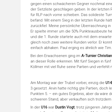
gegen einen schwächeren Gegner nochmal einen
der Setzliste geschlagen geben. In der letzten 
für RLP nach vorne schieben. Das solideste Tur
befand. Mit einem Sieg in der letzten Runde hätt
zurückfiel. Meine persönliche Überraschnung in 
Er spielte immer um die 50% Punkteausbeute he
und die 1. Runde startete auch mit dem erwartet
gleich noch zwei weitere Runden verlor. Er konn
einfach abhaken. Paul erging es ähnlich wie Tim.
Bei den Erwachsenen ging im
A-Turnier Christia
an dieser Rolle erkennen. Mit fünf Siegen in fü
Köllmer mit viel Ruhe seine Partien und verfehlt
Am Montag war der Trubel vorbei, einzig die
U14
3 gesetzt. Arvin hatte richtig gte Partien, doch
Punkten 5. – ein gutes Ergebnis, aber da wäre 
schweren Stand, aber verkauften sich trotzdem s
In der
U16
war
Dustin Vogt
, trotz jüngeren Jahr