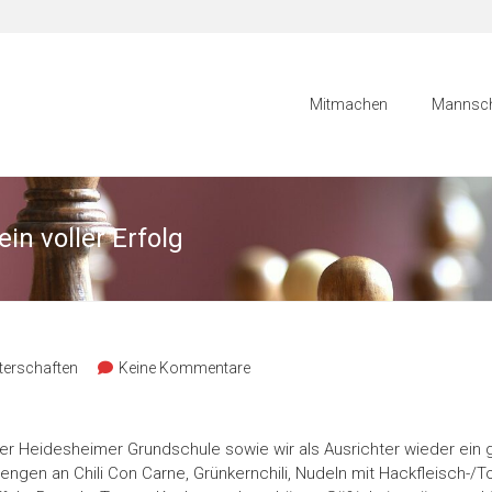
Mitmachen
Mannsch
n voller Erfolg
terschaften
Keine Kommentare
r Heidesheimer Grundschule sowie wir als Ausrichter wieder ein g
mengen an Chili Con Carne, Grünkernchili, Nudeln mit Hackfleisch-