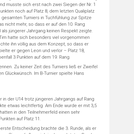
d musste sich erst nach zwei Siegen der Nr. 1
unkten noch auf Platz 8, dem letzten Qualiplatz
 gesamten Turniers in Tuchfühlung zur Spitze
as nicht mehr, so dass er auf den 10. Rang
d als jüngerer Jahrgang keinen Respekt zeigte.
. Tim hatte sich besonders viel vorgenommen
achte ihn völlig aus dem Konzept, so dass er
ielte er gegen Leon und verlor – Platz 18,
ebenfall 3 Punkten auf dem 19. Rang.
ennen. Zu keiner Zeit des Turniers ließ er Zweifel
hen Glückwünsch. Im B-Turnier spielte Hans
 in der U14 trotz jüngeren Jahrgangs auf Rang
nkte etwas leichtfertig. Am Ende wurde er mit 3,5
hatten in den Teilnehmerfeld einen sehr
Punkten auf Platz 11.
erste Entscheidung brachte die 3. Runde, als er