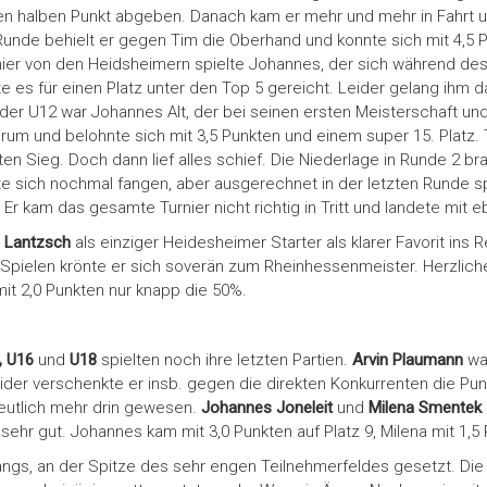
 halben Punkt abgeben. Danach kam er mehr und mehr in Fahrt un
Runde behielt er gegen Tim die Oberhand und konnte sich mit 4,5 P
nier von den Heidsheimern spielte Johannes, der sich während des
e es für einen Platz unter den Top 5 gereicht. Leider gelang ihm d
der U12 war Johannes Alt, der bei seinen ersten Meisterschaft un
rum und belohnte sich mit 3,5 Punkten und einem super 15. Platz
en Sieg. Doch dann lief alles schief. Die Niederlage in Runde 2 br
te sich nochmal fangen, aber ausgerechnet in der letzten Runde sp
 Er kam das gesamte Turnier nicht richtig in Tritt und landete mit 
n Lantzsch
als einziger Heidesheimer Starter als klarer Favorit ins R
nf Spielen krönte er sich soverän zum Rheinhessenmeister. Herzlic
 mit 2,0 Punkten nur knapp die 50%.
, U16
und
U18
spielten noch ihre letzten Partien.
Arvin Plaumann
war
 leider verschenkte er insb. gegen die direkten Konkurrenten die Pu
deutlich mehr drin gewesen.
Johannes Joneleit
und
Milena Smentek
ehr gut. Johannes kam mit 3,0 Punkten auf Platz 9, Milena mit 1,5 
gangs, an der Spitze des sehr engen Teilnehmerfeldes gesetzt. Die 