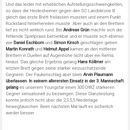
Und das leider mit erheblichen Aufstellungsschwierigkeiten,
so dass die Heidesheimer gegen den SC Landskrone III
gleich das erste Brett freilassen mussten und einem Punkt
Rückstand hinterhereilen musste. Aber auch an den Brettern
lief es nicht wirklich rund. Bei
Andreas Grün
machte sich die
fehlende Spielpraxis bemerkbar und er musste sich ebenso
wie
Daniel Eschborn
und
Simon Kirsch
geschlagen geben.
Martin Konrath
und
Helmut Appel
kamen an den mittleren
Brettern in Duellen auf Augenhöhe nicht über ein Remis
hinaus. Das gleiche Ergebnis gelang
Hans Köllmer
am
letzten Brett gegen seine stärker einzuschätzende
Gegnerin. Der Paukenschlag aber blieb
Arvin Plaumann
überlassen. In seinem allerersten Einsatz in der 3. Mannschaft
gelang
es unserem Youngstar einen 300 DWZ stärkeren
Gegner sensationell zu bezwingen. Diese Glanzleistung
konnte jedoch nicht über die 2,5:5,5 Niederlage
hinwegtäuschen. Beim nächsten Mal läuft es sicherlich
wieder besser.