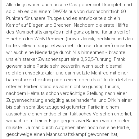
Allerdings waren auch unsere Gastgeber nicht komplett und
so blieb es bei einem DWZ-Minus von durchschnittlich 60
Punkten für unsere Truppe und es entwickelte sich ein
Kampf auf Biegen und Brechen. Nachdem die erste Hälfte
des Mannschaftskampfes nicht ganz optimal für uns verlief
– neben drei Weiß-Remisen (bravo: Jannik; bei Michi und Jan
hätte vielleicht sogar etwas mehr drin sein können) mussten
wir auch eine Niederlage durch Nils hinnehmen -, brachte
uns ein starker Zwischenspurt eine 3,5:2,5-Führung. Frank
gewann seine Partie sehr souverän, wenn auch diesmal
reichlich unspektakulär, und dann setzte Manfred mit einer
bärenstarken Leistung noch einen oben drauf. In den letzten
offenen Partien stand es aber nicht so günstig für uns,
nachdem Helmuts schon verdächtige Stellung nach einer
Zugverwechslung endgültig auseinanderfiel und Dirk in einer
bis dahin sehr überzeugend geführten Partie in einem
aussichtsreichen Endspiel ein taktisches Versehen unterlief,
wonach er mit einer Figur gegen zwei Bauern weiterspielen
musste. Da man durch Aufgeben aber noch nie eine Partie,
geschweige einen Mannschaftskampf gewonnen hat,