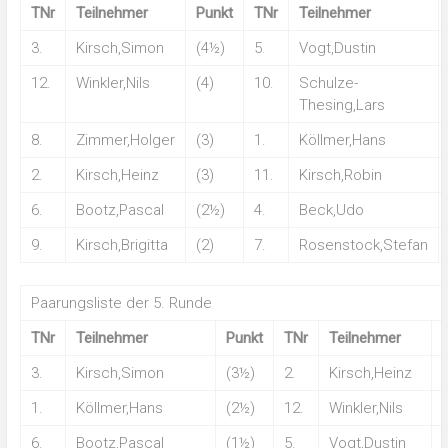
TNr
Teilnehmer
Punkt
TNr
Teilnehmer
3.
Kirsch,Simon
(4½)
5.
Vogt,Dustin
12.
Winkler,Nils
(4)
10.
Schulze-
Thesing,Lars
8.
Zimmer,Holger
(3)
1.
Köllmer,Hans
2.
Kirsch,Heinz
(3)
11.
Kirsch,Robin
6.
Bootz,Pascal
(2½)
4.
Beck,Udo
9.
Kirsch,Brigitta
(2)
7.
Rosenstock,Stefan
Paarungsliste der 5. Runde
TNr
Teilnehmer
Punkt
TNr
Teilnehmer
3.
Kirsch,Simon
(3½)
2.
Kirsch,Heinz
(
1.
Köllmer,Hans
(2½)
12.
Winkler,Nils
6.
Bootz,Pascal
(1½)
5.
Vogt,Dustin