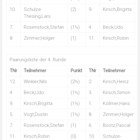
10.
Schulze-
(2)
9.
Kirsch,Brigitta
Thesing,Lars
7.
Rosenstock,Stefan
(1½)
4.
Beck,Udo
8.
Zimmer,Holger
(1)
11.
Kirsch,Robin
(
Paarungsliste der 4. Runde
TNr
Teilnehmer
Punkt
TNr
Teilnehmer
12.
Winkler,Nils
(2½)
2.
Kirsch,Heinz
4.
Beck,Udo
(1½)
3.
Kirsch,Simon
9.
Kirsch,Brigitta
(1½)
1.
Köllmer,Hans
5.
Vogt,Dustin
(1½)
8.
Zimmer,Holger
7.
Rosenstock,Stefan
(1)
6.
Bootz,Pascal
11.
Kirsch,Robin
(0)
10.
Schulze-