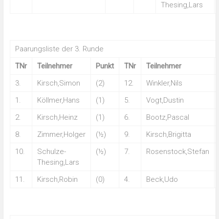
Thesing,Lars
Paarungsliste der 3. Runde
TNr
Teilnehmer
Punkt
TNr
Teilnehmer
3.
Kirsch,Simon
(2)
12.
Winkler,Nils
1.
Köllmer,Hans
(1)
5.
Vogt,Dustin
2.
Kirsch,Heinz
(1)
6.
Bootz,Pascal
8.
Zimmer,Holger
(½)
9.
Kirsch,Brigitta
10.
Schulze-
(½)
7.
Rosenstock,Stefan
Thesing,Lars
11.
Kirsch,Robin
(0)
4.
Beck,Udo