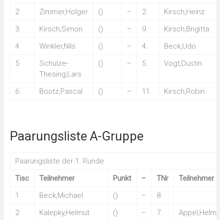
2
Zimmer,Holger
()
–
2.
Kirsch,Heinz
3
Kirsch,Simon
()
–
9.
Kirsch,Brigitta
4
Winkler,Nils
()
–
4.
Beck,Udo
5
Schulze-
()
–
5.
Vogt,Dustin
Thesing,Lars
6
Bootz,Pascal
()
–
11.
Kirsch,Robin
Paarungsliste A-Gruppe
Paarungsliste der 1. Runde
Tisc
Teilnehmer
Punkt
–
TNr
Teilnehmer
1
Beck,Michael
()
–
8.
2
Kalepky,Helmut
()
–
7.
Appel,Helmu