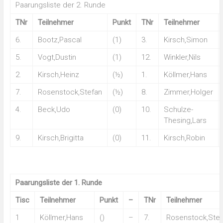
Paarungsliste der 2. Runde
TNr
Teilnehmer
Punkt
TNr
Teilnehmer
6.
Bootz,Pascal
(1)
3.
Kirsch,Simon
5.
Vogt,Dustin
(1)
12.
Winkler,Nils
2.
Kirsch,Heinz
(½)
1.
Köllmer,Hans
7.
Rosenstock,Stefan
(½)
8.
Zimmer,Holger
4.
Beck,Udo
(0)
10.
Schulze-
Thesing,Lars
9.
Kirsch,Brigitta
(0)
11.
Kirsch,Robin
Paarungsliste der 1. Runde
Tisc
Teilnehmer
Punkt
–
TNr
Teilnehmer
1
Köllmer,Hans
()
–
7.
Rosenstock,Stef