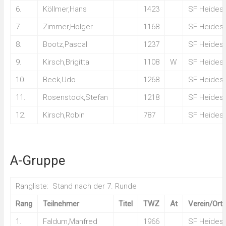
6.
Köllmer,Hans
1423
SF Heides
7.
Zimmer,Holger
1168
SF Heides
8.
Bootz,Pascal
1237
SF Heides
9.
Kirsch,Brigitta
1108
W
SF Heides
10.
Beck,Udo
1268
SF Heides
11.
Rosenstock,Stefan
1218
SF Heides
12.
Kirsch,Robin
787
SF Heides
A-Gruppe
Rangliste: Stand nach der 7. Runde
Rang
Teilnehmer
Titel
TWZ
At
Verein/Ort
1.
Faldum,Manfred
1966
SF Heides