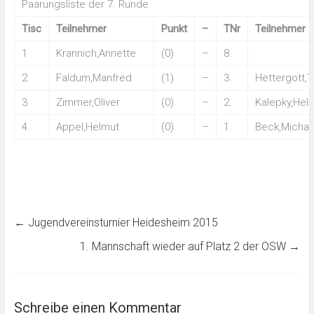
Paarungsliste der 7. Runde
Tisc
Teilnehmer
Punkt
–
TNr
Teilnehmer
1
Krannich,Annette
(0)
–
8.
2
Faldum,Manfred
(1)
–
3.
Hettergott,
3
Zimmer,Oliver
(0)
–
2.
Kalepky,Hel
4
Appel,Helmut
(0)
–
1.
Beck,Michae
←
Jugendvereinsturnier Heidesheim 2015
1. Mannschaft wieder auf Platz 2 der OSW
→
Schreibe einen Kommentar