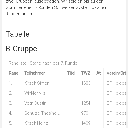
zwei Gruppen, ausgetragen. Wir spielen bis zu den
Sommerferien 7 Runden Schweizer System bzw. ein
Rundenturnier.
Tabelle
B-Gruppe
Rangliste: Stand nach der 7. Runde
Rang
Teilnehmer
Titel
TWZ
At
Verein/Ort
1.
Kirsch,Simon
1385
SF Heides
2.
Winkler,Nils
SF Heides
3.
Vogt,Dustin
1254
SF Heides
4.
Schulze-Thesing,L
970
SF Heides
5.
Kirsch,Heinz
1409
SF Heides