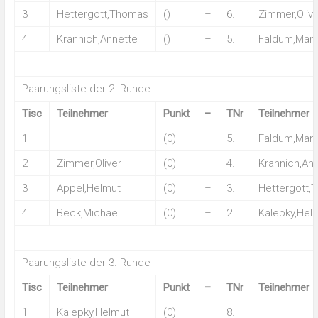
3
Hettergott,Thomas
()
–
6.
Zimmer,Olive
4
Krannich,Annette
()
–
5.
Faldum,Man
Paarungsliste der 2. Runde
Tisc
Teilnehmer
Punkt
–
TNr
Teilnehmer
1
(0)
–
5.
Faldum,Man
2
Zimmer,Oliver
(0)
–
4.
Krannich,An
3
Appel,Helmut
(0)
–
3.
Hettergott,
4
Beck,Michael
(0)
–
2.
Kalepky,Hel
Paarungsliste der 3. Runde
Tisc
Teilnehmer
Punkt
–
TNr
Teilnehmer
1
Kalepky,Helmut
(0)
–
8.