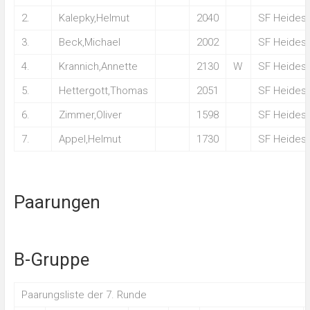
2.
Kalepky,Helmut
2040
SF Heides
3.
Beck,Michael
2002
SF Heides
4.
Krannich,Annette
2130
W
SF Heides
5.
Hettergott,Thomas
2051
SF Heides
6.
Zimmer,Oliver
1598
SF Heides
7.
Appel,Helmut
1730
SF Heides
Paarungen
B-Gruppe
Paarungsliste der 7. Runde