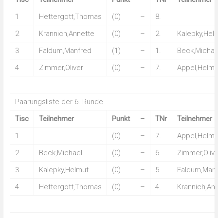
1
Hettergott,Thomas
(0)
–
8.
2
Krannich,Annette
(0)
–
2.
Kalepky,Hel
3
Faldum,Manfred
(1)
–
1.
Beck,Michae
4
Zimmer,Oliver
(0)
–
7.
Appel,Helmu
Paarungsliste der 6. Runde
Tisc
Teilnehmer
Punkt
–
TNr
Teilnehmer
1
(0)
–
7.
Appel,Helmu
2
Beck,Michael
(0)
–
6.
Zimmer,Olive
3
Kalepky,Helmut
(0)
–
5.
Faldum,Man
4
Hettergott,Thomas
(0)
–
4.
Krannich,An