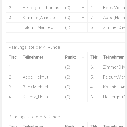
2
Hettergott,Thomas
(0)
–
1.
Beck,Michae
3
Krannich,Annette
(0)
–
7.
Appel,Helmu
4
Faldum,Manfred
(1)
–
6.
Zimmer,Olive
Paarungsliste der 4. Runde
Tisc
Teilnehmer
Punkt
–
TNr
Teilnehmer
1
(0)
–
6.
Zimmer,Olive
2
Appel,Helmut
(0)
–
5.
Faldum,Man
3
Beck,Michael
(0)
–
4.
Krannich,An
4
Kalepky,Helmut
(0)
–
3.
Hettergott,
Paarungsliste der 5. Runde
Tisc
Teilnehmer
Punkt
–
TNr
Teilnehmer