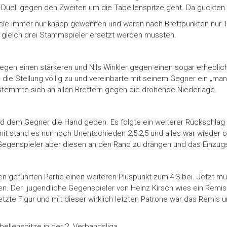
uell gegen den Zweiten um die Tabellenspitze geht. Da guckten a
piele immer nur knapp gewonnen und waren nach Brettpunkten nur 
tz gleich drei Stammspieler ersetzt werden mussten.
egen einen stärkeren und Nils Winkler gegen einen sogar erhebli
die Stellung völlig zu und vereinbarte mit seinem Gegner ein „man
 stemmte sich an allen Brettern gegen die drohende Niederlage.
d dem Gegner die Hand geben. Es folgte ein weiterer Rückschlag an
mit stand es nur noch Unentschieden 2,5:2,5 und alles war wieder 
Gegenspieler aber diesen an den Rand zu drängen und das Einzugsf
n geführten Partie einen weiteren Pluspunkt zum 4:3 bei. Jetzt m
. Der jugendliche Gegenspieler von Heinz Kirsch wies ein Remis
letzte Figur und mit dieser wirklich letzten Patrone war das Rem
ellenspitze in der 2. Verbandsliga.