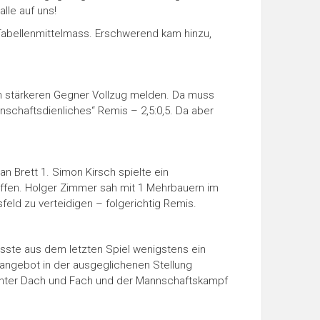
lle auf uns!
Tabellenmittelmass. Erschwerend kam hinzu,
ch stärkeren Gegner Vollzug melden. Da muss
nschaftsdienliches“ Remis – 2,5:0,5. Da aber
 Brett 1. Simon Kirsch spielte ein
offen. Holger Zimmer sah mit 1 Mehrbauern im
eld zu verteidigen – folgerichtig Remis.
usste aus dem letzten Spiel wenigstens ein
angebot in der ausgeglichenen Stellung
is unter Dach und Fach und der Mannschaftskampf