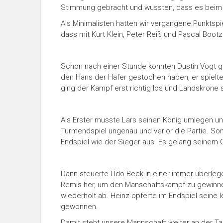
Stimmung gebracht und wussten, dass es beim D
Als Minimalisten hatten wir vergangene Punkts
dass mit Kurt Klein, Peter Reiß und Pascal Boo
Schon nach einer Stunde konnten Dustin Vogt g
den Hans der Hafer gestochen haben, er spielte 
ging der Kampf erst richtig los und Landskrone
Als Erster musste Lars seinen König umlegen un
Turmendspiel ungenau und verlor die Partie. So
Endspiel wie der Sieger aus. Es gelang seinem 
Dann steuerte Udo Beck in einer immer überlege
Remis her, um den Manschaftskampf zu gewinnen
wiederholt ab. Heinz opferte im Endspiel seine 
gewonnen.
Damit steht unsere Mannschaft weiter an der Tab