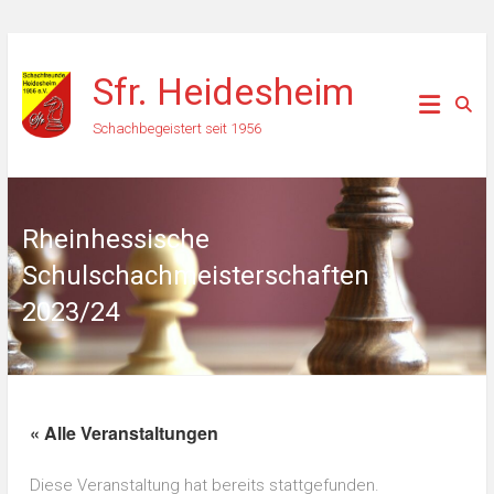
Zum
Inhalt
Sfr. Heidesheim
springen
Schachbegeistert seit 1956
Rheinhessische
Schulschachmeisterschaften
2023/24
« Alle Veranstaltungen
Diese Veranstaltung hat bereits stattgefunden.